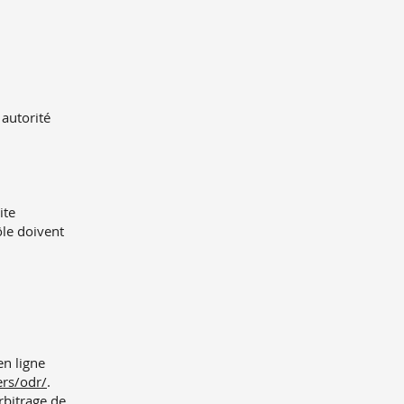
autorité
ite
ôle doivent
n ligne
ers/odr/
.
arbitrage de