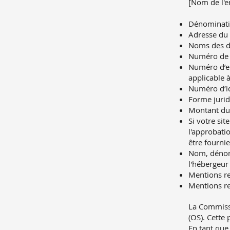
[Nom de l'e
Dénominatio
Adresse du 
Noms des di
Numéro de t
Numéro d’en
applicable à
Numéro d’id
Forme jurid
Montant du 
Si votre sit
l'approbati
être fourni
Nom, dénomi
l'hébergeur
Mentions re
Mentions rel
La Commissi
(OS). Cette 
En tant que 